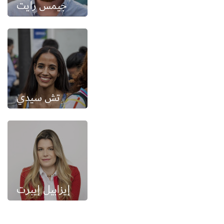
جيمس رايت
تش سيدي
إيزابيل إيبرت