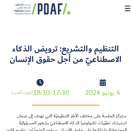
☰
الرئيسية
التنظيم والتشريع: ترويض الذكاء
فعاليات
الاصطناعيّ من أجل حقوق الإنسان
المنتدى
من
نحن
4 يونيو 2024
18:30-17:30
(توقيت القدس)
مدربون
ومتحدثون
ستركّز الجلسة على مختلف الأطر التنظيميّة التي تهدف إلى ضمان
سنوات
استرشاد تطوّرات تكنولوجيا الذكاء الاصطناعيّ بشعور المسؤوليّة
سابقة
المجتمعيّة وارتكازها على حقوق الإنسان. سيقوم المتحدّثون بتقييم قانون