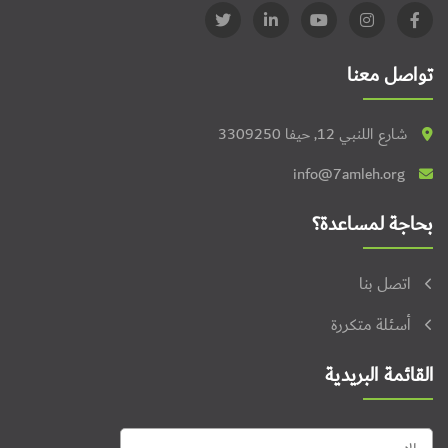
تواصل معنا
شارع اللنبي 12, حيفا 3309250
info@7amleh.org
بحاجة لمساعدة؟
اتصل بنا
أسئلة متكررة
القائمة البريدية