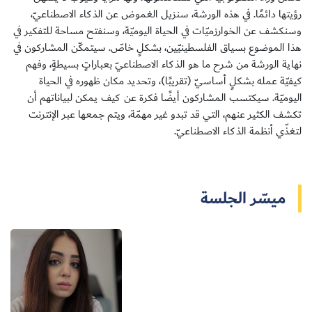
رؤيتها دائمًا. في هذه الورشة، سنزيل الغموض عن الذكاء الاصطناعيّ،
وسنكشف عن الخوارزميّات في الحياة اليوميّة، وسنفتح مساحة للتفكير في
هذا الموضوع بسياق الفلسطينيّين، بشكلٍ خاصّ. سيتمكّن المشاركون في
نهاية الورشة من شرح ما هو الذكاء الاصطناعيّ بعباراتٍ بسيطةٍ، وفهم
سجل الآن
كيفيّة عمله بشكلٍ أساسيّ (تقريبًا)، وتحديد مكان ظهوره في الحياة
اليوميّة. سيكتسب المشاركون أيضًا فكرة عن كيف يمكن لبياناتهم أن
تكشف الكثير عنهم، التي قد تبدو غير مهمّة، ويتم جمعها عبر الإنترنت
EN
لتغذّي أنظمة الذكاء الاصطناعيّ.
ميسّر الجلسة