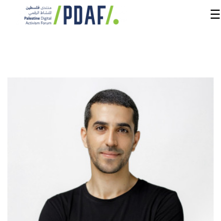
☰
الرئيسية
فعاليات
المنتدى
من
نحن
مدربون
ومتحدثون
سنوات
سابقة