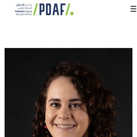
☰
الرئيسية
فعاليات
المنتدى
من
نحن
مدربون
ومتحدثون
سنوات
سابقة