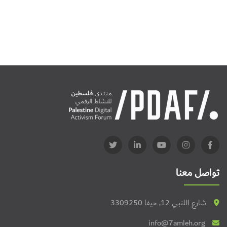
تواصل معنا
شارع اللنبي 12, حيفا 3309250
info@7amleh.org