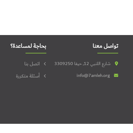
تواصل معنا
بحاجة لمساعدة؟
شارع اللنبي 12, حيفا 3309250
اتصل بنا
info@7amleh.org
أسئلة متكررة