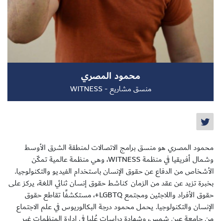
سجل الآن
محمود المصري
EN
منسق مشاريع - WITNESS
محمود المصري هو منسق برامج الاتصالات لمنطقة الشرق الأوسط
وشمال أفريقيا في منظمة WITNESS، وهي منظمة عالمية تمكّن
الأشخاص من الدفاع عن حقوق الإنسان باستخدام الفيديو والتكنولوجيا.
بخبرة تزيد عن عقد من الزمان كناشط حقوق إنسان ثنائي اللغة، يركز على
حقوق الأفراد واللاجئين ومجتمع LGBTQ+، مستكشفًا تقاطع حقوق
الإنسان والتكنولوجيا. يحمل محمود درجة البكالوريوس في علم الاجتماع
من جامعة عين شمس، وشهادة دراسات عُليا في إدارة المنظمات غير