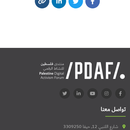
تواصل معنا
شارع اللنبي 12, حيفا 3309250