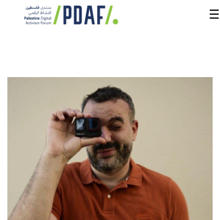
☰
الرئيسية
فعاليات
المنتدى
من
نحن
مدربون
ومتحدثون
سنوات
سابقة