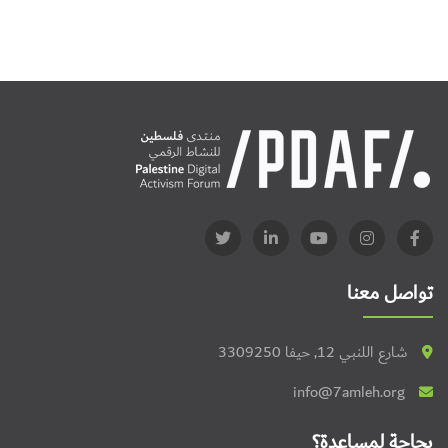
تواصل معنا
شارع اللنبي 12, حيفا 3309250
info@7amleh.org
بحاجة لمساعدة؟