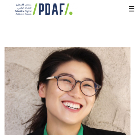
☰
الرئيسية
فعاليات
المنتدى
من
نحن
مدربون
ومتحدثون
سنوات
سابقة