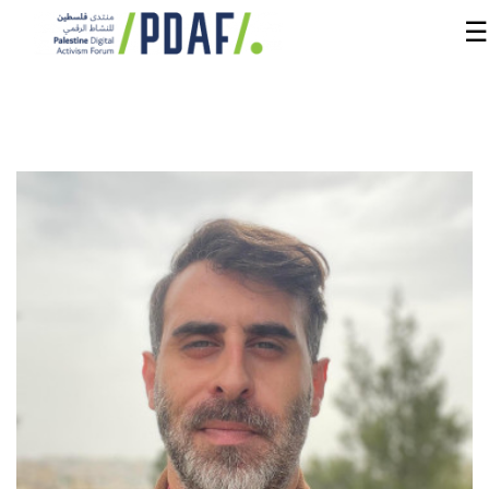
☰
الرئيسية
فعاليات
المنتدى
من
نحن
مدربون
ومتحدثون
سنوات
سابقة