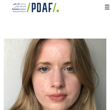
☰
الرئيسية
فعاليات
المنتدى
من
نحن
مدربون
ومتحدثون
سنوات
سابقة